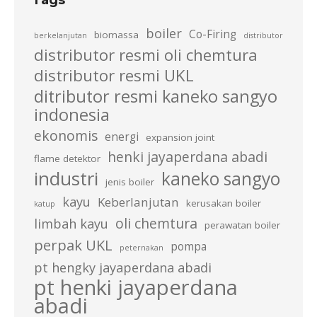
boiler
Co-Firing
biomassa
berkelanjutan
distributor
distributor resmi oli chemtura
distributor resmi UKL
ditributor resmi kaneko sangyo
indonesia
ekonomis
energi
expansion joint
henki jayaperdana abadi
flame detektor
industri
kaneko sangyo
jenis boiler
kayu
Keberlanjutan
kerusakan boiler
katup
oli chemtura
limbah kayu
perawatan boiler
perpak UKL
pompa
peternakan
pt hengky jayaperdana abadi
pt henki jayaperdana
abadi