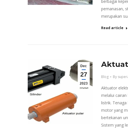
berbagai keper
pemanasan, ste
merupakan sua
Read article
Aktuat
Dec
27
Blog
By
super
2023
Aktuator elek
melalui caira
listrik. Tenag
motor yang me
bertekanan un
Sistem yang le