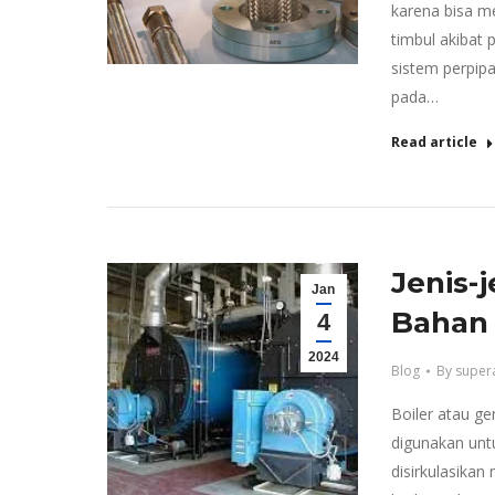
karena bisa m
timbul akibat
sistem perpipa
pada…
Read article
Jenis-
Jan
Bahan 
4
2024
Blog
By
super
Boiler atau ge
digunakan unt
disirkulasikan