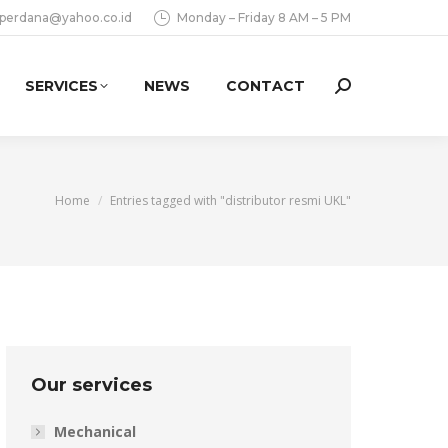
aperdana@yahoo.co.id
Monday – Friday 8 AM – 5 PM
SERVICES
NEWS
CONTACT
Search:
You are here:
Home
Entries tagged with "distributor resmi UKL"
Our services
Mechanical