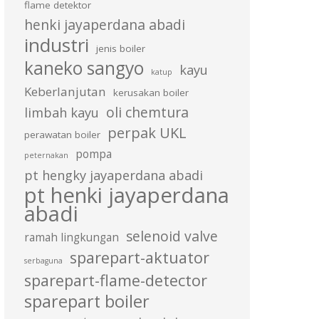
flame detektor
henki jayaperdana abadi
industri
jenis boiler
kaneko sangyo
kayu
katup
Keberlanjutan
kerusakan boiler
oli chemtura
limbah kayu
perpak UKL
perawatan boiler
pompa
peternakan
pt hengky jayaperdana abadi
pt henki jayaperdana
abadi
selenoid valve
ramah lingkungan
sparepart-aktuator
serbaguna
sparepart-flame-detector
sparepart boiler