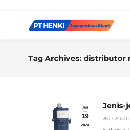
Tag Archives:
distributor
Jenis-
Jan
19
Blog
By
super
2024
Ada beberapa 