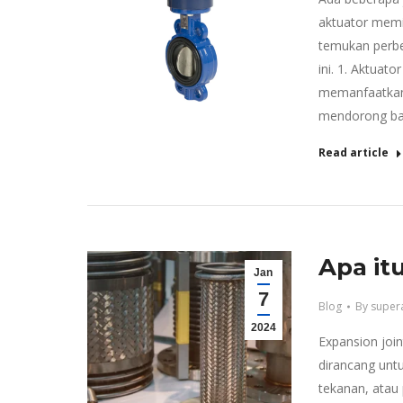
aktuator memil
temukan perbe
ini. 1. Aktuat
memanfaatkan 
mendorong bat
Read article
Apa it
Jan
7
Blog
By
super
2024
Expansion joi
dirancang unt
tekanan, atau