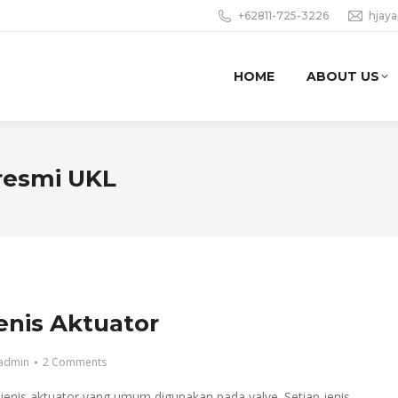
+62811-725-3226
hjay
HOME
ABOUT US
 resmi UKL
jenis Aktuator
admin
2 Comments
jenis aktuator yang umum digunakan pada valve. Setiap jenis