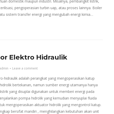
luan domestik maupun industri. Misalnya, pembangkit listrik,
rilisasi, pengoperasian turbin uap, atau proses lainnya. Boiler
tu sistem transfer energi yang mengubah energi kimia…
or Elektro Hidraulik
admin
Leave a comment
tro-hidraulik adalah perangkat yang mengoperasikan katup
n hidrolik bertekanan, namun sumber energi utamanya hanya
a listrik yang disuplai digunakan untuk memberi energi pada
njalankan pompa hidrolik yang kemudian menyuplai fluida
tuk mengoperasikan aktuator hidrolik yang mengontrol katup.
ngkap bersifat mandiri , menghilangkan kebutuhan akan unit