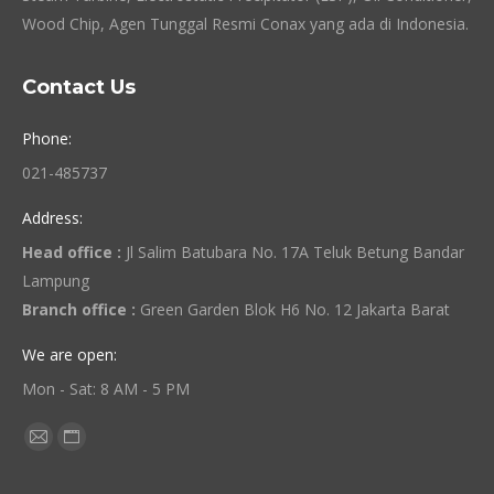
Wood Chip, Agen Tunggal Resmi Conax yang ada di Indonesia.
Contact Us
Phone:
021-485737
Address:
Head office :
Jl Salim Batubara No. 17A Teluk Betung Bandar
Lampung
Branch office :
Green Garden Blok H6 No. 12 Jakarta Barat
We are open:
Mon - Sat: 8 AM - 5 PM
Find us on:
Mail
Website
page
page