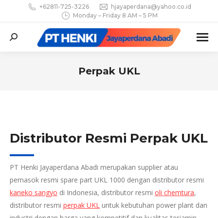
+62811-725-3226
hjayaperdana@yahoo.co.id
Monday – Friday 8 AM – 5 PM
Search:
Perpak UKL
You are here:
Distributor Resmi Perpak UKL
PT Henki Jayaperdana Abadi merupakan supplier atau
pemasok resmi spare part UKL 1000 dengan distributor resmi
kaneko sangyo
di Indonesia, distributor resmi
oli chemtura
,
distributor resmi
perpak UKL
untuk kebutuhan power plant dan
industri dengan harga yang kompetitif dan kualitas terjamin.