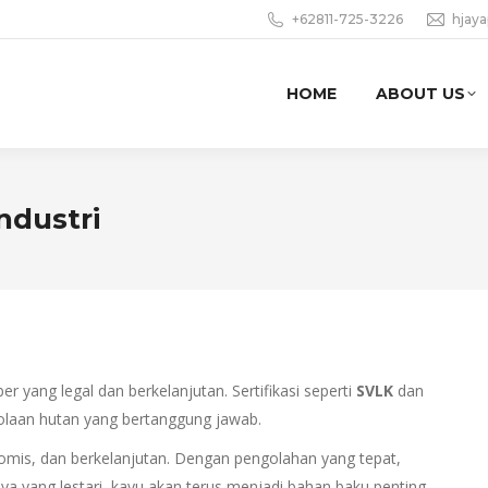
+62811-725-3226
hjay
HOME
ABOUT US
ndustri
 yang legal dan berkelanjutan. Sertifikasi seperti
SVLK
dan
lolaan hutan yang bertanggung jawab.
nomis, dan berkelanjutan. Dengan pengolahan yang tepat,
a yang lestari, kayu akan terus menjadi bahan baku penting