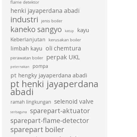
flame detektor
henki jayaperdana abadi
industri
jenis boiler
kaneko sangyo
kayu
katup
Keberlanjutan
kerusakan boiler
oli chemtura
limbah kayu
perpak UKL
perawatan boiler
pompa
peternakan
pt hengky jayaperdana abadi
pt henki jayaperdana
abadi
selenoid valve
ramah lingkungan
sparepart-aktuator
serbaguna
sparepart-flame-detector
sparepart boiler