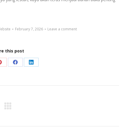
ebsite
February 7, 2026
Leave a comment
re this post
Share
Share
Share
on
on
on
Pinterest
Facebook
LinkedIn