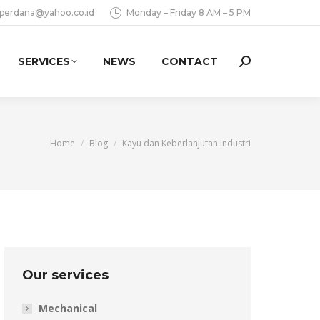
aperdana@yahoo.co.id
Monday – Friday 8 AM – 5 PM
SERVICES
NEWS
CONTACT
Search:
You are here:
Home
Blog
Kayu dan Keberlanjutan Industri
Our services
Mechanical