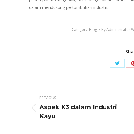
dalam mendukung pertumbuhan industri.
Category:
Blog
By
Administrator W
Sha
Share
on
Twitter
Post
PREVIOUS
navigation
Aspek K3 dalam Industri
Previous
Kayu
post: