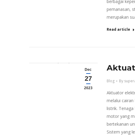
berbagai keper
pemanasan, ste
merupakan sua
Read article
Aktuat
Dec
27
Blog
By
super
2023
Aktuator elek
melalui caira
listrik. Tenag
motor yang me
bertekanan un
Sistem yang le