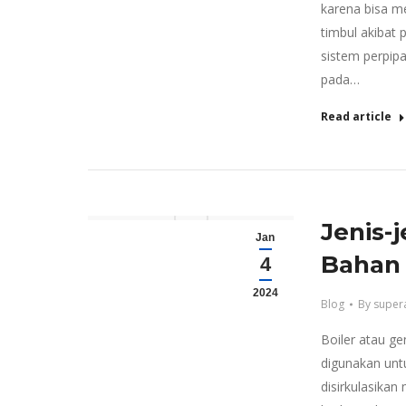
karena bisa m
timbul akibat
sistem perpipa
pada…
Read article
Jenis-
Jan
Bahan 
4
2024
Blog
By
super
Boiler atau ge
digunakan unt
disirkulasikan