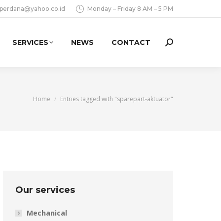
aperdana@yahoo.co.id
Monday – Friday 8 AM – 5 PM
SERVICES
NEWS
CONTACT
Search:
You are here:
Home
Entries tagged with "sparepart-aktuator"
Our services
Mechanical