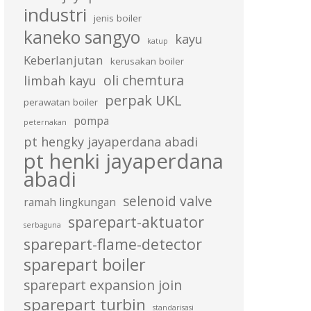
industri
jenis boiler
kaneko sangyo
kayu
katup
Keberlanjutan
kerusakan boiler
oli chemtura
limbah kayu
perpak UKL
perawatan boiler
pompa
peternakan
pt hengky jayaperdana abadi
pt henki jayaperdana
abadi
selenoid valve
ramah lingkungan
sparepart-aktuator
serbaguna
sparepart-flame-detector
sparepart boiler
sparepart expansion join
sparepart turbin
standarisasi