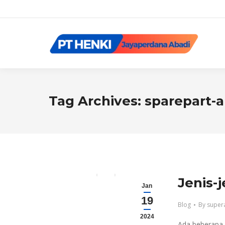
Tag Archives:
sparepart-a
Jenis-
Jan
19
Blog
By
super
2024
Ada beberapa 