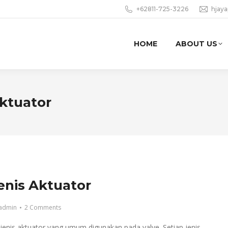
+62811-725-3226
hjay
HOME
ABOUT US
ktuator
jenis Aktuator
admin
2 Comments
jenis aktuator yang umum digunakan pada valve. Setiap jenis