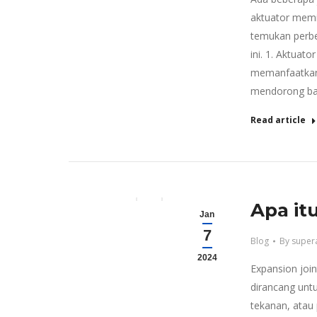
aktuator memil
temukan perbe
ini. 1. Aktuat
memanfaatkan 
mendorong bat
Read article
Apa it
Jan
7
Blog
By
super
2024
Expansion joi
dirancang unt
tekanan, atau