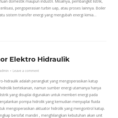
luan domestik maupun industri. Misalnya, pembangkit listrik,
rilisasi, pengoperasian turbin uap, atau proses lainnya. Boiler
tu sistem transfer energi yang mengubah energi kimia…
or Elektro Hidraulik
admin
Leave a comment
tro-hidraulik adalah perangkat yang mengoperasikan katup
n hidrolik bertekanan, namun sumber energi utamanya hanya
a listrik yang disuplai digunakan untuk memberi energi pada
njalankan pompa hidrolik yang kemudian menyuplai fluida
tuk mengoperasikan aktuator hidrolik yang mengontrol katup.
ngkap bersifat mandiri , menghilangkan kebutuhan akan unit