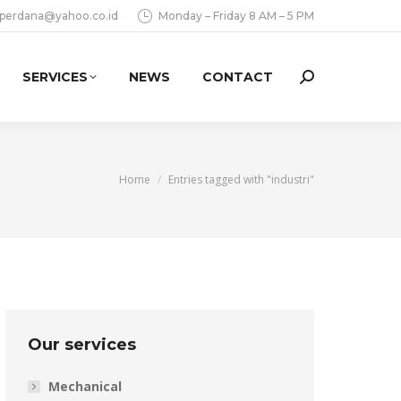
aperdana@yahoo.co.id
Monday – Friday 8 AM – 5 PM
SERVICES
NEWS
CONTACT
Search:
You are here:
Home
Entries tagged with "industri"
Our services
Mechanical