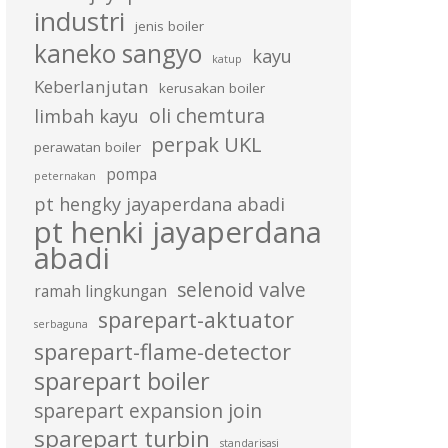
industri
jenis boiler
kaneko sangyo
kayu
katup
Keberlanjutan
kerusakan boiler
oli chemtura
limbah kayu
perpak UKL
perawatan boiler
pompa
peternakan
pt hengky jayaperdana abadi
pt henki jayaperdana
abadi
selenoid valve
ramah lingkungan
sparepart-aktuator
serbaguna
sparepart-flame-detector
sparepart boiler
sparepart expansion join
sparepart turbin
standarisasi