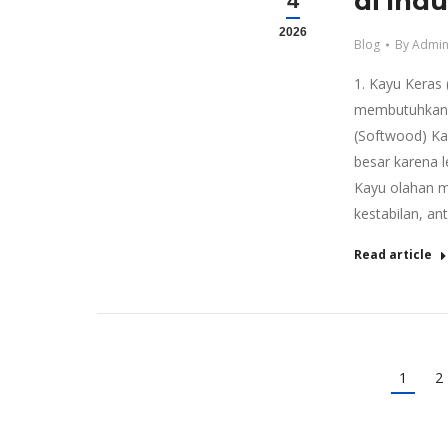
di Indu
4
2026
Blog
By
Admin
1. Kayu Keras
membutuhkan k
(Softwood) Ka
besar karena l
Kayu olahan m
kestabilan, ant
Read article
1
2