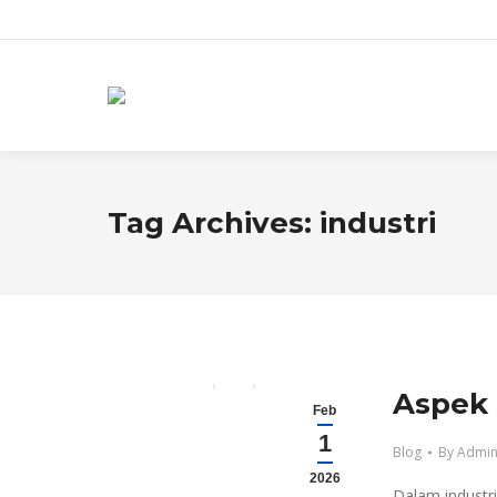
Tag Archives:
industri
Aspek 
Feb
1
Blog
By
Admin
2026
Dalam industr