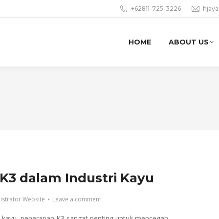
+62811-725-3226
hjay
HOME
ABOUT US
K3 dalam Industri Kayu
istrator Website
Leave a comment
i kayu, penerapan K3 sangat penting untuk mencegah