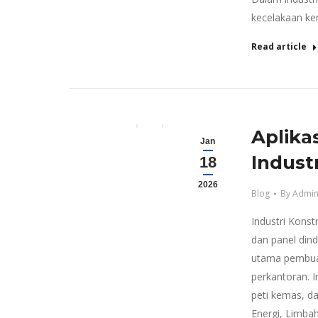
kecelakaan kerj
Read article
Aplika
Jan
Industr
18
2026
Blog
By
Admin
Industri Konst
dan panel dind
utama pembuata
perkantoran. I
peti kemas, da
Energi, Limba