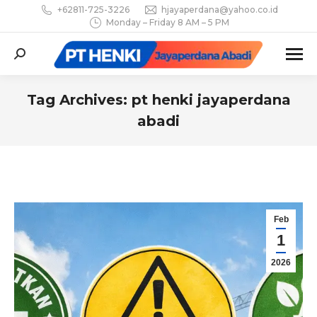
+62811-725-3226
hjayaperdana@yahoo.co.id
Monday – Friday 8 AM – 5 PM
Search:
Tag Archives:
pt henki jayaperdana
abadi
You are here:
Feb
1
2026