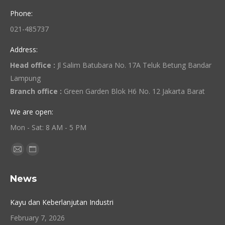
Phone:
021-485737
Address:
Head office :
Jl Salim Batubara No. 17A Teluk Betung Bandar
Lampung
Branch office :
Green Garden Blok H6 No. 12 Jakarta Barat
We are open:
Mon - Sat: 8 AM - 5 PM
Find us on:
Mail
Website
page
page
News
opens
opens
in
in
Kayu dan Keberlanjutan Industri
new
new
February 7, 2026
window
window