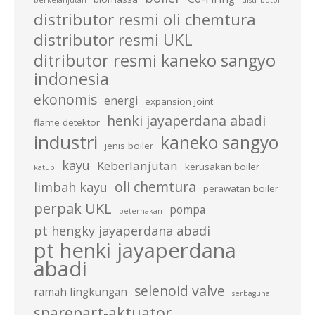
berkelanjutan
distributor
distributor resmi oli chemtura
distributor resmi UKL
ditributor resmi kaneko sangyo
indonesia
ekonomis
energi
expansion joint
henki jayaperdana abadi
flame detektor
industri
kaneko sangyo
jenis boiler
kayu
Keberlanjutan
kerusakan boiler
katup
oli chemtura
limbah kayu
perawatan boiler
perpak UKL
pompa
peternakan
pt hengky jayaperdana abadi
pt henki jayaperdana
abadi
selenoid valve
ramah lingkungan
serbaguna
sparepart-aktuator