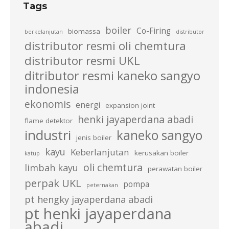
Tags
boiler
Co-Firing
biomassa
berkelanjutan
distributor
distributor resmi oli chemtura
distributor resmi UKL
ditributor resmi kaneko sangyo
indonesia
ekonomis
energi
expansion joint
henki jayaperdana abadi
flame detektor
industri
kaneko sangyo
jenis boiler
kayu
Keberlanjutan
kerusakan boiler
katup
oli chemtura
limbah kayu
perawatan boiler
perpak UKL
pompa
peternakan
pt hengky jayaperdana abadi
pt henki jayaperdana
abadi