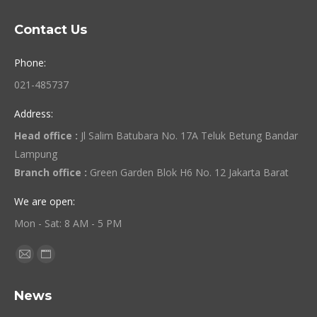
Contact Us
Phone:
021-485737
Address:
Head office :
Jl Salim Batubara No. 17A Teluk Betung Bandar
Lampung
Branch office :
Green Garden Blok H6 No. 12 Jakarta Barat
We are open:
Mon - Sat: 8 AM - 5 PM
Find us on:
Mail
Website
page
page
News
opens
opens