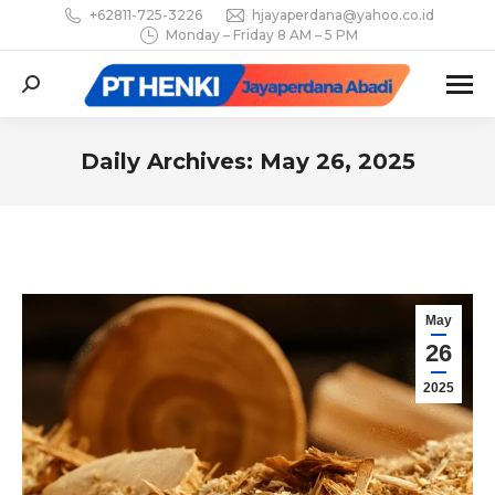
+62811-725-3226
hjayaperdana@yahoo.co.id
Monday – Friday 8 AM – 5 PM
Search:
Daily Archives:
May 26, 2025
You are here:
May
26
2025