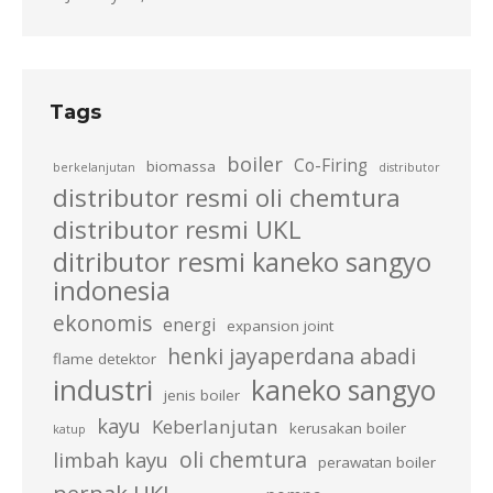
Tags
boiler
Co-Firing
biomassa
berkelanjutan
distributor
distributor resmi oli chemtura
distributor resmi UKL
ditributor resmi kaneko sangyo
indonesia
ekonomis
energi
expansion joint
henki jayaperdana abadi
flame detektor
industri
kaneko sangyo
jenis boiler
kayu
Keberlanjutan
kerusakan boiler
katup
oli chemtura
limbah kayu
perawatan boiler