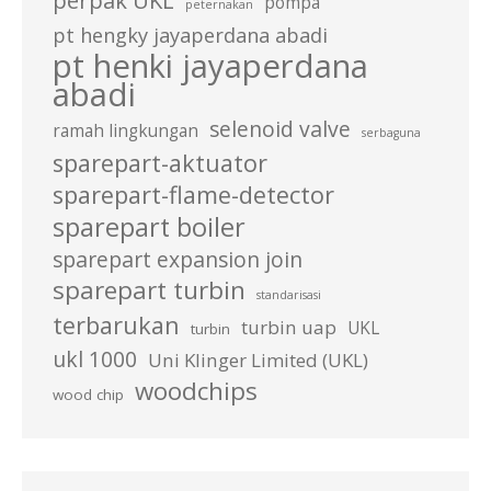
perpak UKL
pompa
peternakan
pt hengky jayaperdana abadi
pt henki jayaperdana
abadi
selenoid valve
ramah lingkungan
serbaguna
sparepart-aktuator
sparepart-flame-detector
sparepart boiler
sparepart expansion join
sparepart turbin
standarisasi
terbarukan
turbin uap
UKL
turbin
ukl 1000
Uni Klinger Limited (UKL)
woodchips
wood chip