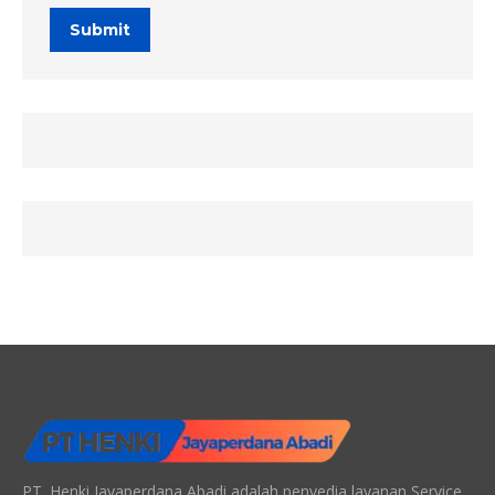
Submit
PT. Henki Jayaperdana Abadi adalah penyedia layanan Service ,