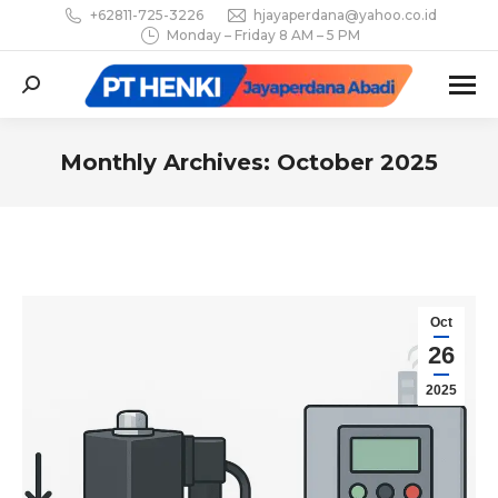
+62811-725-3226
hjayaperdana@yahoo.co.id
Monday – Friday 8 AM – 5 PM
Search:
Monthly Archives:
October 2025
You are here:
Oct
26
2025